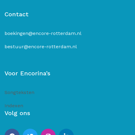
Contact
boekingen@encore-rotterdam.nl
bestuur@encore-rotterdam.nl
Voor Encorina’s
Songteksten
Indexen
Volg ons