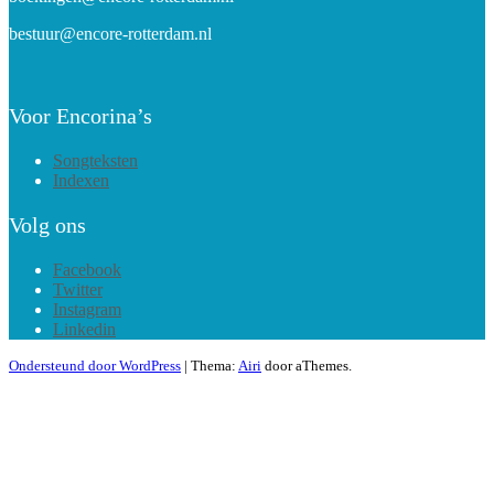
bestuur@encore-rotterdam.nl
Voor Encorina’s
Songteksten
Indexen
Volg ons
Facebook
Twitter
Instagram
Linkedin
Ondersteund door WordPress
|
Thema:
Airi
door aThemes.