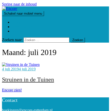
Spring naar de inhoud
Schakel naar mobiel menu
Home
Over Encore
Nieuws
Zoeken naar:
Maand:
juli 2019
4 juli 2019
4 juli 2019
Struinen in de Tuinen
Encore zien!
Contact
boekingen@encore-rotterdam.nl