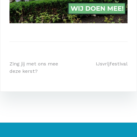
Bericht
Zing jij met ons mee
IJsvrijfestival
deze kerst?
navigatie