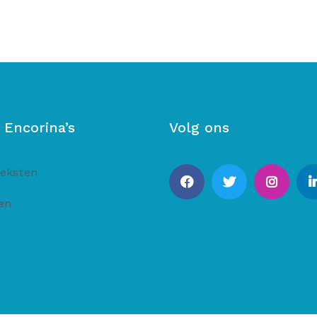
 Encorina’s
Volg ons
eksten
en
Facebook
Twitter
Instagram
Lin